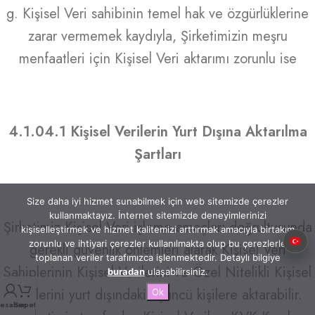
g. Kişisel Veri sahibinin temel hak ve özgürlüklerine
zarar vermemek kaydıyla, Şirketimizin meşru
menfaatleri için Kişisel Veri aktarımı zorunlu ise
4.1.04.1 Kişisel Verilerin Yurt Dışına Aktarılma
Şartları
Size daha iyi hizmet sunabilmek için web sitemizde çerezler
kullanmaktayız. İnternet sitemizde deneyimlerinizi
Şirketimiz Kişisel Veri işleme amaçları doğrultusunda
kişiselleştirmek ve hizmet kalitemizi arttırmak amacıyla birtakım
zorunlu ve ihtiyari çerezler kullanılmakta olup bu çerezlerle
gerekli güvenlik önlemleri alarak Kişisel Veri
toplanan veriler tarafımızca işlenmektedir. Detaylı bilgiye
Sahiplerinin Kişisel Verilerini ve Özel Nitelikli Kişisel
buradan
ulaşabilirsiniz.
Verilerini yurt dışındaki üçüncü kişilere aktarabilir.
Ok
esabım
Sepet