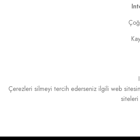
Int
Çoğu
Kay
Çerezleri silmeyi tercih ederseniz ilgili web sites
siteler