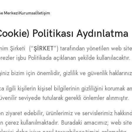
e Merkezi
Kurumsal
İletişim
Cookie) Politikası Aydınlatma
nim Şirketi (“
ŞİRKET
”) tarafından yönetilen web sitel
rezler işbu Politikada açıklanan şekilde kullanılacaktır.
liğiniz bizim için önemlidir, gizlilik ve güvenlik hakların
ilgili kişilerin kişisel bilgilerinin gizliliğini korumak
üvenilir seviyede tutularak gerekli önlemler alınmıştır.
iyaret edebilir, ürünlerimiz ve servislerimiz hakkında b
için çerez kullanılmaktadır. Buradaki amacımız; web sit