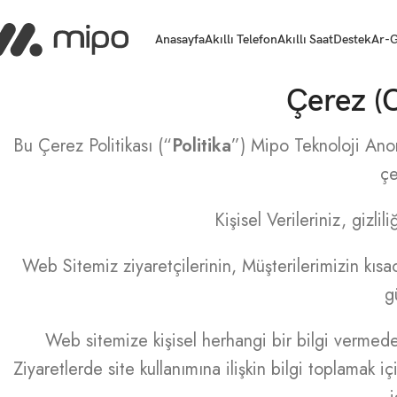
Anasayfa
Akıllı Telefon
Akıllı Saat
Destek
Ar-G
Çerez (
Bu Çerez Politikası (“
Politika
”) Mipo Teknoloji Ano
çe
Kişisel Verileriniz, gizli
Web Sitemiz ziyaretçilerinin, Müşterilerimizin kısaca 
g
Web sitemize kişisel herhangi bir bilgi vermeden z
Ziyaretlerde site kullanımına ilişkin bilgi toplamak 