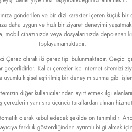
şleyişi daha iyiye nasıl taşıyabileceğimizi anlamaktır.
rınıza gönderilen ve bir dizi karakter içeren küçük bir 
za daha uygun ve hızlı bir ziyaret deneyimi yaşatmak i
, mobil cihazınızda veya dosyalarınızda depolanan kişi
toplayamamaktadır.
 Çerez olarak iki çerez tipi bulunmaktadır. Geçici çer
 geçerlidirler. Kalıcı çerezler ise internet sitemizi ziy
le uyumlu kişiselleştirilmiş bir deneyim sunma gibi işlem
itemizin diğer kullanıcılarından ayırt etmek ilgi alanl
mış çerezlerin yanı sıra üçüncü taraflardan alınan hizm
omatik olarak kabul edecek şekilde ön tanımlıdır. Ancak
ayıcıya farklılık gösterdiğinden ayrıntılı bilgi almak iç