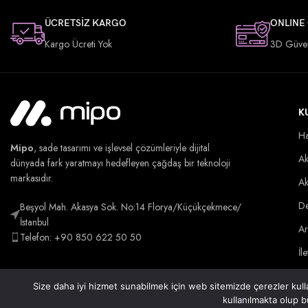
ÜCRETSİZ KARGO
ONLINE
Kargo Ücreti Yok
3D Güve
K
Ha
Mipo
, sade tasarımı ve işlevsel çözümleriyle dijital
Ak
dünyada fark yaratmayı hedefleyen çağdaş bir teknoloji
markasıdır.
Ak
De
Beşyol Mah. Akasya Sok. No:14 Florya/Küçükçekmece/
İstanbul
Ar
Telefon: +90 850 622 50 50
İl
Size daha iyi hizmet sunabilmek için web sitemizde çerezler kulla
kullanılmakta olup b