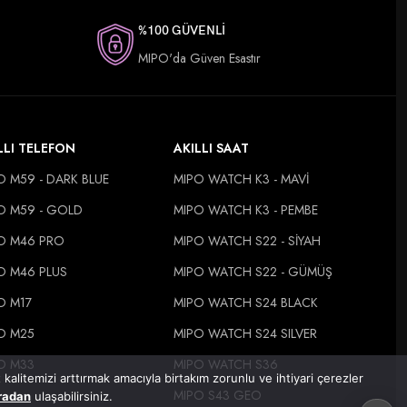
%100 GÜVENLİ
MIPO'da Güven Esastır
LLI TELEFON
AKILLI SAAT
O M59 - DARK BLUE
MIPO WATCH K3 - MAVİ
O M59 - GOLD
MIPO WATCH K3 - PEMBE
O M46 PRO
MIPO WATCH S22 - SİYAH
O M46 PLUS
MIPO WATCH S22 - GÜMÜŞ
O M17
MIPO WATCH S24 BLACK
O M25
MIPO WATCH S24 SILVER
O M33
MIPO WATCH S36
alitemizi arttırmak amacıyla birtakım zorunlu ve ihtiyari çerezler
MIPO S43 GEO
radan
ulaşabilirsiniz.