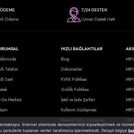
 ÖDEME
7/24 DESTEK
nli Ödeme
Uzman Destek Hattı
URUMSAL
HIZLI BAĞLANTILAR
AKI
kkımızda
Blog
MIP
ıllı Telefon
Dökümanlar
MIP
ıllı Saat
KVKK Politikası
MIP
stek
Gizlilik Politikası
MIP
-Ge Merkezi
İptal ve İade Şartları
MIP
etişim
Kullanım Sözleşmesi
MIP
Mesafeli Satış Sözleşmesi
MIP
nmaktayız. İnternet sitemizde deneyimlerinizi kişiselleştirmek ve hizmet k
u çerezlerle toplanan veriler tarafımızca işlenmektedir. Detaylı bilgiye
bu