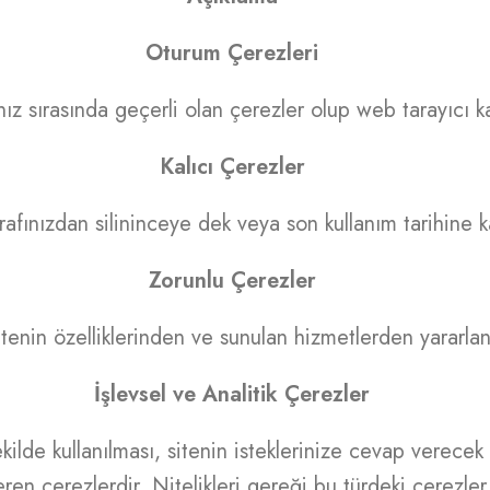
Oturum Çerezleri
nız sırasında geçerli olan çerezler olup web tarayıcı kap
Kalıcı Çerezler
rafınızdan silininceye dek veya son kullanım tarihine k
Zorunlu Çerezler
sitenin özelliklerinden ve sunulan hizmetlerden yararla
İşlevsel ve Analitik Çerezler
şekilde kullanılması, sitenin isteklerinize cevap verece
eren çerezlerdir. Nitelikleri gereği bu türdeki çerezler 