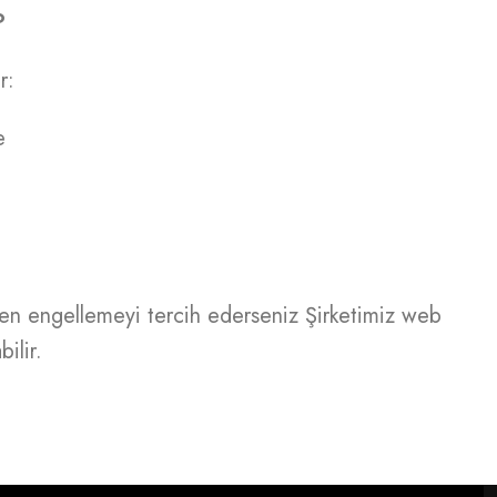
?
r:
e
mamen engellemeyi tercih ederseniz Şirketimiz web
ilir.