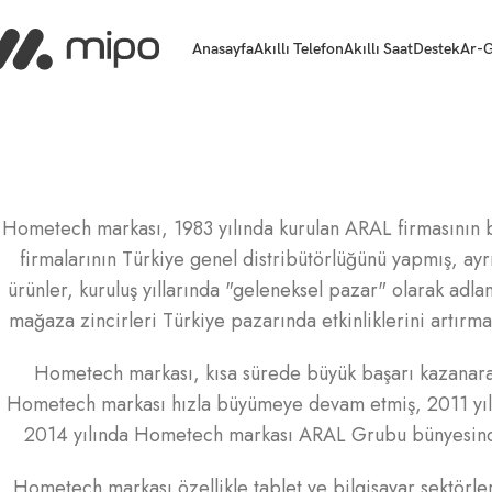
Anasayfa
Akıllı Telefon
Akıllı Saat
Destek
Ar-G
Hometech markası, 1983 yılında kurulan ARAL firmasının 
firmalarının Türkiye genel distribütörlüğünü yapmış, ayr
ürünler, kuruluş yıllarında "geleneksel pazar" olarak adlan
mağaza zincirleri Türkiye pazarında etkinliklerini artırm
Hometech markası, kısa sürede büyük başarı kazanarak t
Hometech markası hızla büyümeye devam etmiş, 2011 yılınd
2014 yılında Hometech markası ARAL Grubu bünyesinde ş
Hometech markası özellikle tablet ve bilgisayar sektörle