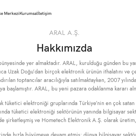
e Merkezi
Kurumsal
İletişim
ARAL A.Ş.
Hakkımızda
bünyesinde yer almaktadır. ARAL, kurulduğu günden bu ya
ıca Uzak Doğu’dan birçok elektronik ürünün ithalatını ve çeş
dırılan toptancılar aracılığıyla satılmaktayken, 2007 yılınd
aya başlamıştır. ARAL, bu yeni pazara odaklanma kararı alm
üketici elektroniği gruplarında Türkiye’nin en çok satan ma
a tüketici elektroniği sektörünün yanında bilgisayar sekt
irketleşmiş ve Hometech Elektronik A.Ş. olarak üretim, 
rinde hızla büyümeye devam etmiş; dünya bilgisayar sektörün