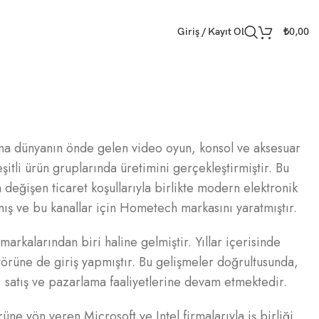
Giriş / Kayıt Ol
₺
0,00
na dünyanın önde gelen video oyun, konsol ve aksesuar
itli ürün gruplarında üretimini gerçekleştirmiştir. Bu
a değişen ticaret koşullarıyla birlikte modern elektronik
ış ve bu kanallar için Hometech markasını yaratmıştır.
rkalarından biri haline gelmiştir. Yıllar içerisinde
örüne de giriş yapmıştır. Bu gelişmeler doğrultusunda,
satış ve pazarlama faaliyetlerine devam etmektedir.
e yön veren Microsoft ve Intel firmalarıyla iş birliği