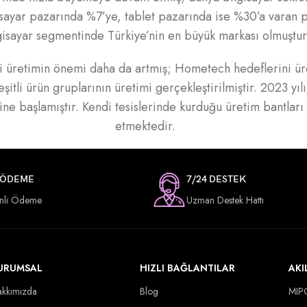
isayar pazarında %7’ye, tablet pazarında ise %30’a varan pa
gisayar segmentinde Türkiye’nin en büyük markası olmuştur
 üretimin önemi daha da artmış; Hometech hedeflerini üret
eşitli ürün gruplarının üretimi gerçekleştirilmiştir. 2023 yı
ne başlamıştır. Kendi tesislerinde kurduğu üretim bantları
etmektedir.
 ÖDEME
7/24 DESTEK
nli Ödeme
Uzman Destek Hattı
URUMSAL
HIZLI BAĞLANTILAR
AKI
kkımızda
Blog
MIP