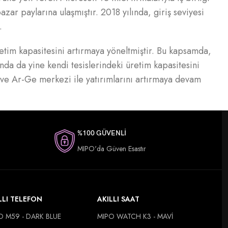
zar paylarına ulaşmıştır. 2018 yılında, giriş seviyesi
.
im kapasitesini artırmaya yöneltmiştir. Bu kapsamda,
lında da yine kendi tesislerindeki üretim kapasitesini
 ve Ar-Ge merkezi ile yatırımlarını artırmaya devam
%100 GÜVENLİ
MIPO'da Güven Esastır
LLI TELEFON
AKILLI SAAT
O M59 - DARK BLUE
MIPO WATCH K3 - MAVİ