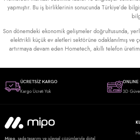
yapmıştır. Bu iş birliklerinin sonucunda Türkiye’de bilg
bil
Son dönemdeki ekonomik gelişmeler doğrultusunda, yerli
elektrikli küçük ev aletleri sektörüne odaklanılmış ve ç
artırmaya devam eden Hometech, akıllı telefon üretimi
ÜCRETSİZ KARGO
ONLINE
Kargo Ücreti Yok
3D Güve
K
Ha
Mipo
, sade tasarımı ve işlevsel çözümleriyle dijital