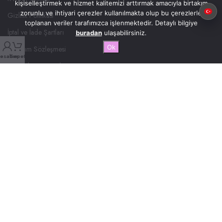
kişiselleştirmek ve hizmet kalitemizi arttırmak amacıyla birtakım
zorunlu ve ihtiyari çerezler kullanılmakta olup bu çerezlerle
Gizlilik Politikası
toplanan veriler tarafımızca işlenmektedir. Detaylı bilgiye
İptal ve İade Şartları
buradan
ulaşabilirsiniz.
Ok
Kullanım Sözleşmesi
esabım
Sepet
Mesafeli Satış Sözleşmesi
AKILLI TELEFON
MIPO M59 - DARK BLUE
MIPO M59 - GOLD
MIPO M46 PRO
MIPO M46 PLUS
MIPO M17
MIPO M25
MIPO M33